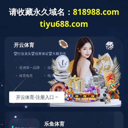
集团首页
首页
集团概况
产业板块
社会责任
新闻中心
社会责任
加入我们
投资者关系