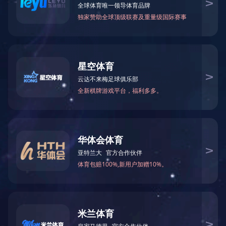
*注：请务必准确填写信息，并保持通讯畅通，我们会尽快与您联
系。
立即提交
版权所有 © 2025 星空网页版 版权所
有
今创集团
开云网页版页面
|
火博网页版登录入口
|
万象城手机在线官网
|
乐动在线
|
新利·体育(中国)官方网站
|
开云手机官方版在线入口
|
竞猜网
|
华体会
官方端网站登录入口
|
星空网页版
|