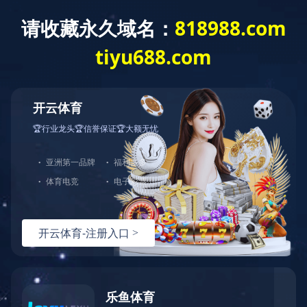
集团首页
首页
集团概况
产业板块
新闻中心
社会责任
信息披露
股票信息
加入我们
投资者关系
投资者关系
股民热线:
0519-88377688
董秘邮箱:
Securities@ktk.com.cn