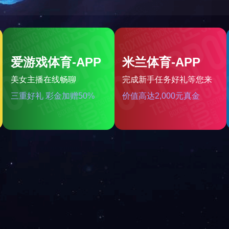
新闻中心
社会责任
加入我们
下子公司
公司新闻
社会责任
社会招聘
校园招聘
星空（中国
在线反馈
今创集团