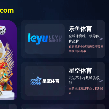
网站首页
星空（中国）
EN
首页
智能制造
典型案例
合作伙伴
司介绍