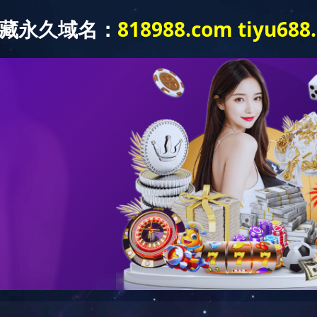
动车
城轨
客车
星空网页版板块和旗下子公